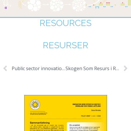
RESOURCES
RESURSER
Public sector innovation in Värmland (Sweden) and Finnish Lapland (Finland)
Skogen Som Resurs i Region Västernorrland – Näringslivsanalys 2002-2015