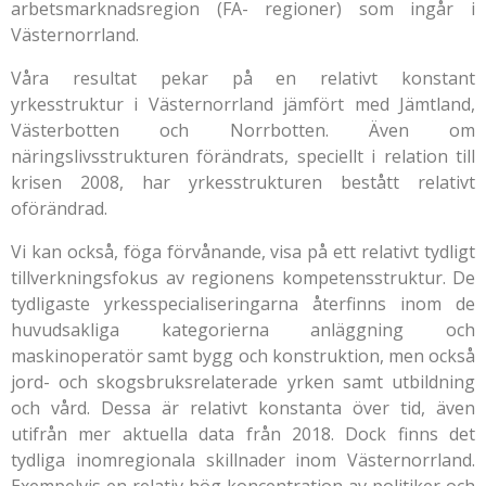
arbetsmarknadsregion (FA- regioner) som ingår i
Västernorrland.
Våra resultat pekar på en relativt konstant
yrkesstruktur i Västernorrland jämfört med Jämtland,
Västerbotten och Norrbotten. Även om
näringslivsstrukturen förändrats, speciellt i relation till
krisen 2008, har yrkesstrukturen bestått relativt
oförändrad.
Vi kan också, föga förvånande, visa på ett relativt tydligt
tillverkningsfokus av regionens kompetensstruktur. De
tydligaste yrkesspecialiseringarna återfinns inom de
huvudsakliga kategorierna anläggning och
maskinoperatör samt bygg och konstruktion, men också
jord- och skogsbruksrelaterade yrken samt utbildning
och vård. Dessa är relativt konstanta över tid, även
utifrån mer aktuella data från 2018. Dock finns det
tydliga inomregionala skillnader inom Västernorrland.
Exempelvis en relativ hög koncentration av politiker och