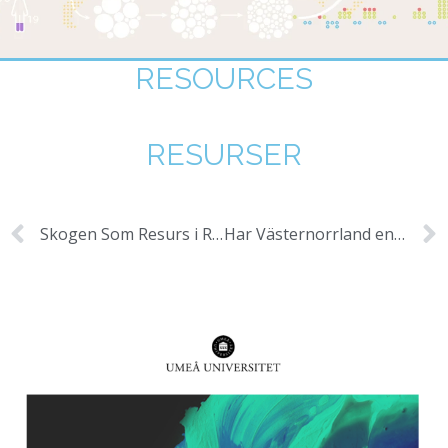
RESOURCES
RESURSER
Skogen Som Resurs i Region Västernorrland – Näringslivsanalys 2002-2015
Har Västernorrland en brist på digital kompetens? En analys av den digitala yrkesstrukturen i länet