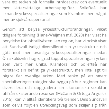
vara ett tecken på formella inträdeskrav och eventuellt
mer lättersätteliga arbetsuppgifter. Sollefteå har
liknande yrkesspecialiseringar som Kramfors men något
mer av sjukvårdspersonal.
Genom att belysa yrkesstrukturförändringar, vilket
tidigare forskning (Hane-Weijman m.fl. 2020) har visat ha
betydelse för jobbtillväxten i en region, har vi också visat
att Sundsvall tydligt diversifierat sin yrkesstruktur och
gått mot mer ovanliga yrkesspecialiseringar medan
Örnsköldsvik i högre grad tappat specialiseringar i yrken
som varit mer unika. Kramfors och Sollefteå har
förstärkt sin befintliga yrkesstruktur, men inte lagt till
några fler ovanliga yrken. Med tanke på att smart
specialiseringsstrategier ska bygga på hur regioner kan
diversifiera och uppgradera sin ekonomiska struktur
utifrån existerande resurser (McCann & Ortega-Arguiles
2015), kan vi alltså identifiera två trender. Dels Sundsvall
som delvis följt en utvecklingsväg som skiljer sig från