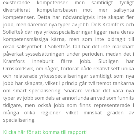
existerande kompetenser men samtidigt tydligt
diversifierat kompetensbasen mot mer sällsynta
kompetenser. Detta har nödvändigtvis inte skapat fler
jobb, men däremot nya typer av jobb. Dels Kramfors och
Sollefteå där nya yrkesspecialiseringar ligger nära deras
kompetensmässiga kärna, men som inte bidragit till
ökad sällsynthet. I Sollefteås fall har det inte märkbart
påverkat sysselsättningen under perioden, medan det i
Kramfors inneburit färre jobb. Slutligen har
Örnsköldsvik, om något, förlorat både relativt sett unika
och relaterade yrkesspecialiseringar samtidigt som nya
jobb har skapats, vilket i princip går tvärtemot tankarna
om smart specialisering. Snarare verkar det vara nya
typer av jobb som dels är annorlunda än vad som funnits
tidigare, men också jobb som finns representerade i
många olika regioner vilket minskat graden av
specialisering.
Klicka här för att komma till rapport!