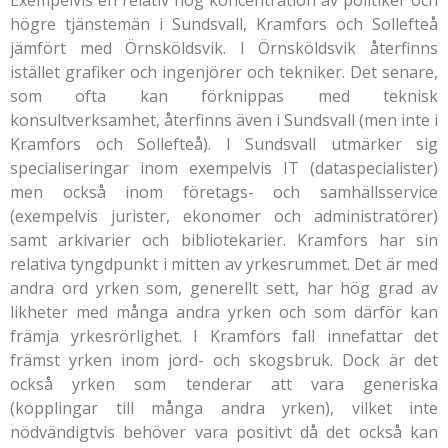
högre tjänstemän i Sundsvall, Kramfors och Sollefteå
jämfört med Örnsköldsvik. I Örnsköldsvik återfinns
istället grafiker och ingenjörer och tekniker. Det senare,
som ofta kan förknippas med teknisk
konsultverksamhet, återfinns även i Sundsvall (men inte i
Kramfors och Sollefteå). I Sundsvall utmärker sig
specialiseringar inom exempelvis IT (dataspecialister)
men också inom företags- och samhällsservice
(exempelvis jurister, ekonomer och administratörer)
samt arkivarier och bibliotekarier. Kramfors har sin
relativa tyngdpunkt i mitten av yrkesrummet. Det är med
andra ord yrken som, generellt sett, har hög grad av
likheter med många andra yrken och som därför kan
främja yrkesrörlighet. I Kramfors fall innefattar det
främst yrken inom jord- och skogsbruk. Dock är det
också yrken som tenderar att vara generiska
(kopplingar till många andra yrken), vilket inte
nödvändigtvis behöver vara positivt då det också kan