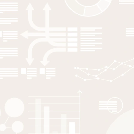
The Role of Co-worker Networks
I Virág
,
B István
,
L Lőrincz
,
R Eriksson
2023
Journal of Economic Geography
How to enter high-opportunity places?
The role of social contacts for
residential mobility
D Morales
,
M Dahlström
2023
European Planning Studies
Smart specialization and participatory
processes in green path renewal.
Analysis of the forest-based
bioeconomy in sparsely populated
regions in the Nordics