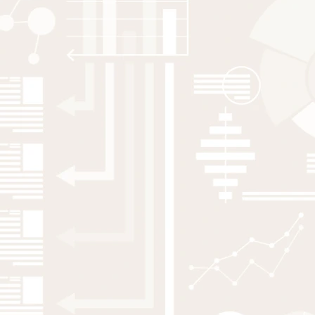
and future research directions
P Garefeldt
,
E Hane-Weijman
,
R Eriksson
2025
Global Challenges & Regional Science
Labour demand in a ‘green
megaproject’: Regional path creation or
continuity following the entry of
Northvolt?
M Eriksson
,
A S Lundgren
,
R Eriksson
2025
Cambridge Journal of Regions, Economy and Society
The heroes and killjoys of green
megaprojects: a feminist critique
M Henning
,
R Eriksson
,
P Garefelt
,
H Martin
,
Z Elekes
2025