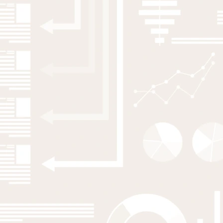
Human capital resource strategies in
times of technological change
M Näsman
,
E Hane-Weijman
,
R Eriksson
2026
Progress in Economic Geography
The Fragility of Strategic Coupling:
Northvolt and the Limits of Regional
Agency in the Nascent European
Battery Sector
M Henning
,
E Hane-Weijman
,
O Bergström
2025
New Technology, Work and Employment
How Technology Investments Destroy
and Create Manufacturing Jobs: Firm
Evidence From Sweden