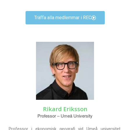
Träffa alla medlemmar i REC
Rikard Eriksson
Professor – Umeå University
Professor i ekonomisk geografi vid Umeå universitet.
F