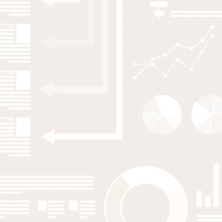
2023
Cambridge Journal of Regions, Economy and Society
Regional diversification and labour
market upgrading: local access to skill-
related high-income jobs helps workers
escaping low-wage employment
EK Adjei
,
R Eriksson
,
J Lundberg
2023
Regional Science Policy & Practice
Employment effects of large industrial
investments in remote and sparsely
populated areas – A Synthetic Control
Approach.
A Baranowska-Rataj
,
Z Elekes
,
R Eriksson
2023
Research in Social Stratification and Mobility
Escaping from Low-Wage Employment: