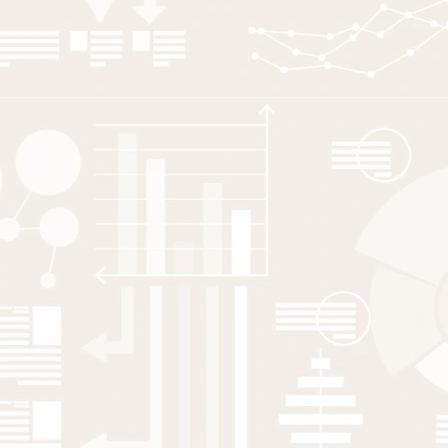
S Dzalbe
,
R Eriksson
,
E Hane-Weijman
2024
Geoforum
Jumping scales and producing
peripheries: Farmers’ adaptation
strategies in crises
H Hansen
,
R Eriksson
2023
Progress in Human Geography
The public sector and regional
development: Why public sector
employment remains a black box in
economic geography, and how should
we open it?
Z Elekes
,
A Baranowska-Rataj
,
R Eriksson