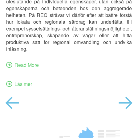
re
uteslutande på individuella egenskaper, utan också på
på
egenskaperna och beteenden hos den aggregerade
för
helheten. På REC strävar vi därför efter att bättre förstå
hur lokala och regionala särdrag kan underlätta, till
exempel sysselsättnings- och återanställningsmöjligheter,
entreprenörskap, skapande av vägar eller att hitta
produktiva sätt för regional omvandling och undvika
inlåsning.
Read More
Läs mer