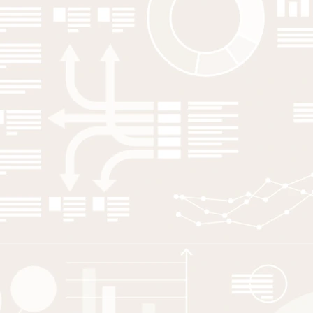
S Juhász
,
Z Elekes
,
V Ilyés
,
F Neffke
2026
Journal of Economic Geography
Co-location of skill-related suppliers:
advancing coagglomeration research
using firm-to-firm network data
T Rydgren
,
E Hane-Weijman
,
R Eriksson
2025
European Urban and Regional Studies
Navigating regional opportunity
spaces: Labour branching towards
growing jobs
EK Adjei
,
S Amato
,
R Basco
,
L Suwala
2025
Review of Regional Research
Family firms and regional context:
literature overview, agenda framing