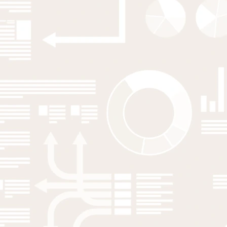
Regional Studies, Regional Science
Job relatedness, local skill coherence
and economic performance: a job
postings approach
A Back
,
E Hane-Weijman
,
G Hoogendoorn
2024
Scandinavian Journal of Hospitality and Tourism
Temporary residents and permanent
jobs? Second-home tourism and job
creation in the construction sector
Z Elekes
,
G Tóth
,
R Eriksson
2024
Regional Studies
Regional resilience and the network
structure of inter-industry labour
flows