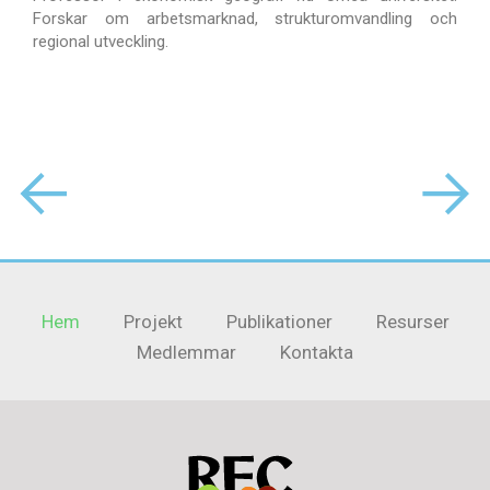
Forskar om arbetsmarknad, strukturomvandling och
m
regional utveckling.
i
b
f
Hem
Projekt
Publikationer
Resurser
Medlemmar
Kontakta