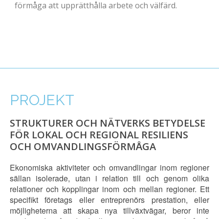
förmåga att upprätthålla arbete och välfärd.
PROJEKT
STRUKTURER OCH NÄTVERKS BETYDELSE
E
FÖR LOKAL OCH REGIONAL RESILIENS
A
OCH OMVANDLINGSFÖRMÅGA
Fö
fö
Ekonomiska aktiviteter och omvandlingar inom regioner
ko
sällan isolerade, utan i relation till och genom olika
ko
relationer och kopplingar inom och mellan regioner. Ett
ko
specifikt företags eller entreprenörs prestation, eller
va
möjligheterna att skapa nya tillväxtvägar, beror inte