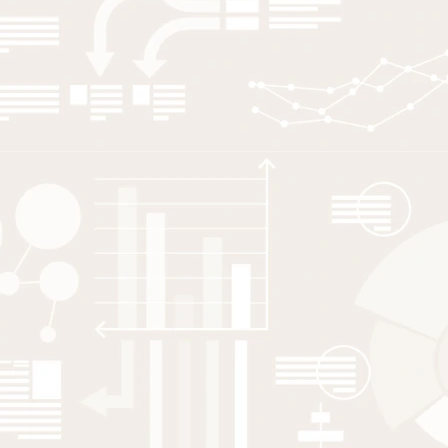
Z Elekes
,
E Hane-Weijman
2026
EE Book Chapter
Enriching the micro perspective in
evolutionary economic geography: skill
relatedness and the mobility of
heterogeneous workers
R Eriksson
,
K Hansen
2026
EE Book
Handbook of Labour Mobility:
Regional, National and Global
Perspectives
E Hane-Weijman
,
O Bergström
,
M Henning
2026
The International Journal of Human Resource Management